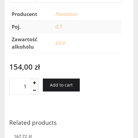
Producent
Plantation
Poj.
0.7
Zawartość
69.0
alkoholu
154,00
zł
RUM
Add to cart
PLANTATION
O.F.T.D.
OVERPROOF
0,7L
quantity
Related products
167,72
zł