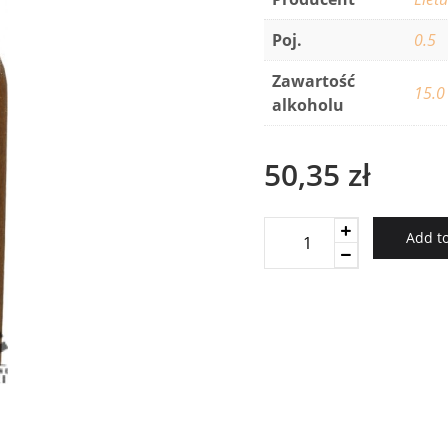
Poj.
0.5
Zawartość
15.0
alkoholu
50,35
zł
Lithuanian
Add to
Mead
Trakai
quantity