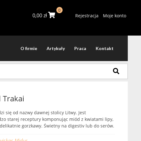
0
0,00
zł
Rejestracja
Moje konto
O firmie
Artykuły
Praca
Kontakt
 Trakai
 się od nazwy dawnej stolicy Litwy. Jest
o starej receptury komponując miód z kwiatami lipy,
 delikatnie gorzkawy. Świetny na digestiv lub do serów.
uviskas Midus