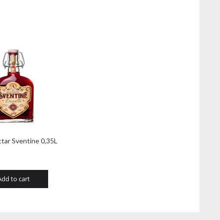
tar Sventine 0,35L
Add to cart