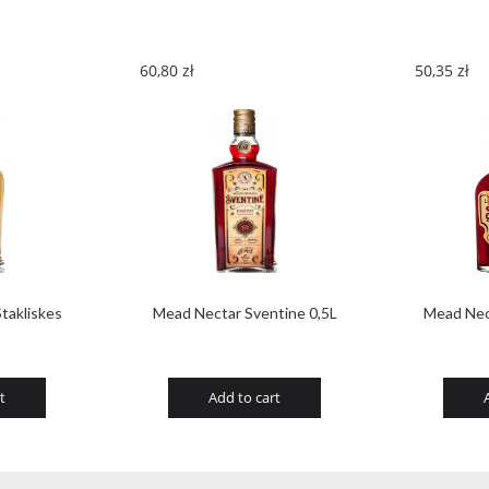
60,80
zł
50,35
zł
takliskes
Mead Nectar Sventine 0,5L
Mead Nec
t
Add to cart