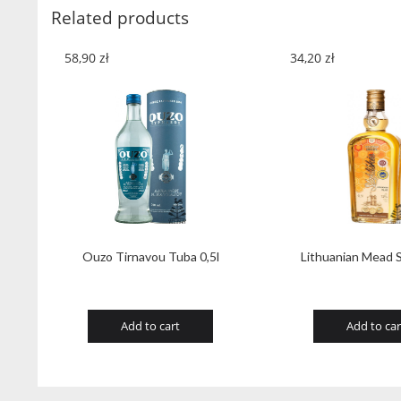
Related products
58,90
zł
34,20
zł
Ouzo Tirnavou Tuba 0,5l
Lithuanian Mead S
Add to cart
Add to car