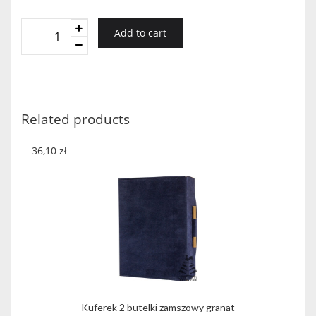
PUDEŁKO
Add to cart
TEKTUROWE
EKO
NA
1BUT.
Z
Related products
CHOINKĄ
quantity
36,10
zł
Kuferek 2 butelki zamszowy granat