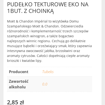
PUDEŁKO TEKTUROWE EKO NA
1BUT. Z CHOINKĄ
Moët & Chandon Impérial to wizytówka Domu
Szampańskiego Moët & Chandon. Odzwierciedla
różnorodność i komplementarność trzech szczepów
szampańskich winogron, a także bogactwo
najlepszych winnic regionu. Cechują go delikatnie
musujące bąbelki i orzeźwiający smak, który zapewnia
intesnywna owocowość jabłka, brzoskwini oraz
aromaty cytrusów. Całości dopełniają ciepłe aromaty
brioszki i kwiatów lipy.
Producent
Tubeks
Zawartość
0.0
alkoholu
2,85
zł