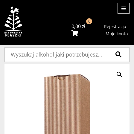
ME
0
0,00
zł
Rejestracja
Moje konto
Szukaj: