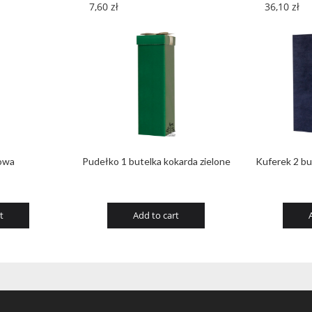
7,60
zł
36,10
zł
owa
Pudełko 1 butelka kokarda zielone
Kuferek 2 bu
t
Add to cart