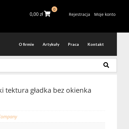
0
0,00
zł
Rejestracja
Moje konto
O firmie
Artykuły
Praca
Kontakt
ki tektura gładka bez okienka
Company