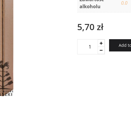
0.0
alkoholu
5,70
zł
Kartonik
Add to
2
butelki
tektura
gładka
bez
okienka
quantity