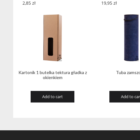
2,85
zł
19,95
zł
Kartonik 1 butelka tektura gładka z
Tuba zamsz
okienkiem
Add to cart
Add to car