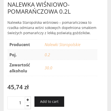
NALEWKA WIŚNIOWO-
POMARAŃCZOWA 0.2L
Nalewka Staropolska wiśniowo – pomarańczowa to
rzadka odmiana wiśni sokowych dopełniona smakiem
świeżych pomarańczy z lekką poświatą goździków.
Producent
Nalewki Staropolskie
Poj.
0.2
Zawartość
30.0
alkoholu
45,74
zł
NALEWKA
Add to cart
WIŚNIOWO-