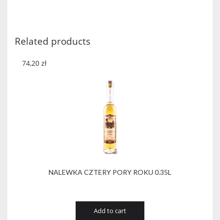
POMARAŃCZOWA
0.2L
quantity
Related products
74,20
zł
NALEWKA CZTERY PORY ROKU 0.35L
Add to cart