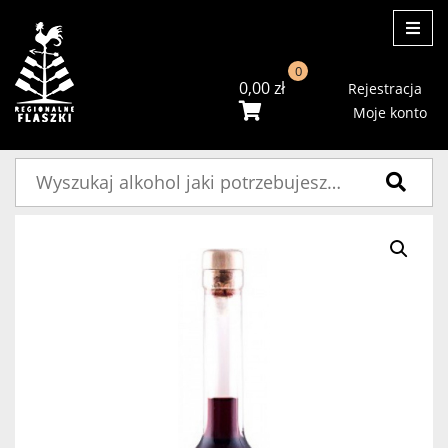
ME
0
0,00
zł
Rejestracja
Moje konto
Szukaj: