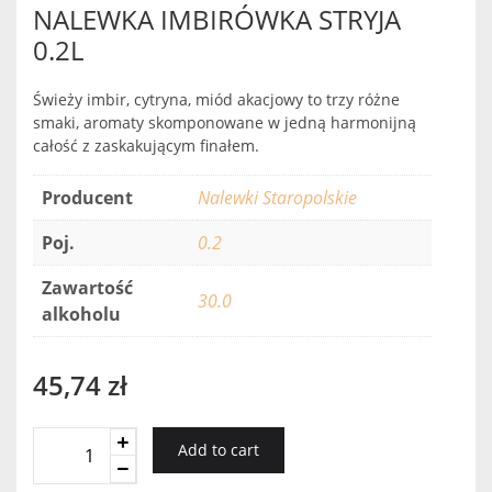
NALEWKA IMBIRÓWKA STRYJA
0.2L
Świeży imbir, cytryna, miód akacjowy to trzy różne
smaki, aromaty skomponowane w jedną harmonijną
całość z zaskakującym finałem.
Producent
Nalewki Staropolskie
Poj.
0.2
Zawartość
30.0
alkoholu
45,74
zł
NALEWKA
Add to cart
IMBIRÓWKA