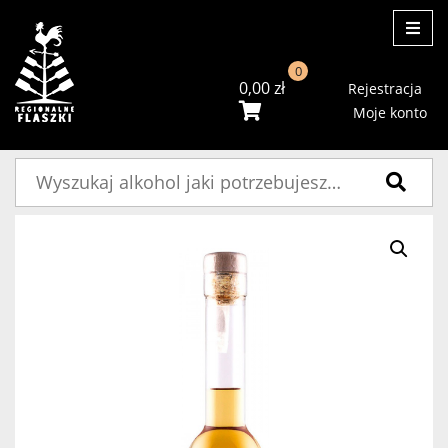
ME
0
0,00
zł
Rejestracja
Moje konto
Szukaj: