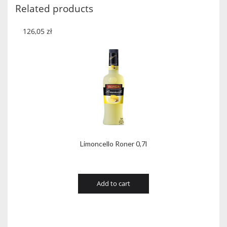
quantity
Related products
126,05
zł
Limoncello Roner 0,7l
Add to cart