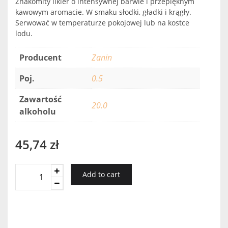
Znakomity likier o intensywnej barwie i przepięknym
kawowym aromacie. W smaku słodki, gładki i krągły.
Serwować w temperaturze pokojowej lub na kostce
lodu.
Producent
Zanin
Poj.
0.5
Zawartość
20.0
alkoholu
45,74
zł
Liquore
Add to cart
Caffe
Espresso
0,5
Zanin