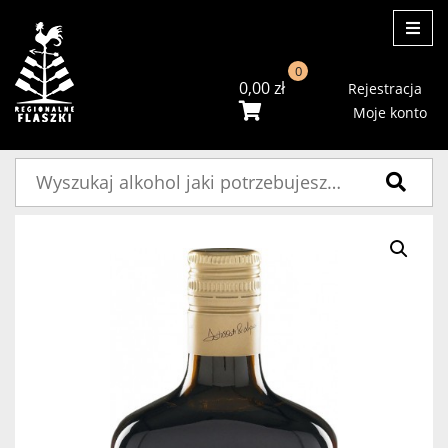
ME
0
0,00
zł
Rejestracja
Moje konto
Szukaj: