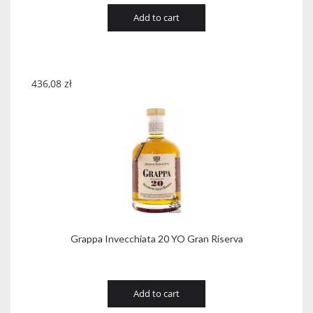
Add to cart
436,08
zł
Grappa Invecchiata 20 YO Gran Riserva
Add to cart