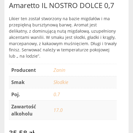
Amaretto IL NOSTRO DOLCE 0,7
Likier ten został stworzony na bazie migdałów i ma
przepiękną bursztynową barwę. Aromat jest
delikatny, z dominującą nutą migdałową, uzupełniony
akcentami wanilii. W smaku jest słodki, gładki i krągły,
marcepanowy, z kakaowym muśnięciem. Długi i trwały
finisz. Serwować należy w temperaturze pokojowej
lub „ na lodzie”.
Producent
Zanin
Smak
Słodkie
Poj.
0.7
Zawartość
17.0
alkoholu
35,58
zł