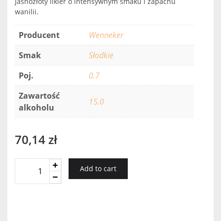
Jasnozłoty likier o intensywnym smaku i zapachu
wanilii.
Producent
Wenneker
Smak
Słodkie
Poj.
0.7
Zawartość
15.0
alkoholu
70,14
zł
Wenneker
Add to cart
Vanilla
quantity