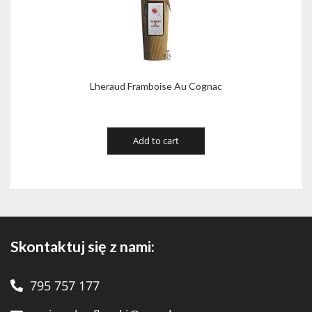
Lheraud Framboise Au Cognac
Add to cart
Skontaktuj się z nami:
795 757 177