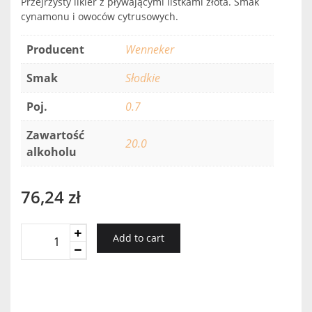
Przejrzysty likier z pływającymi listkami złota. Smak
cynamonu i owoców cytrusowych.
Producent
Wenneker
Smak
Słodkie
Poj.
0.7
Zawartość
20.0
alkoholu
76,24
zł
Wenneker
Add to cart
Gold
Liqueur
quantity