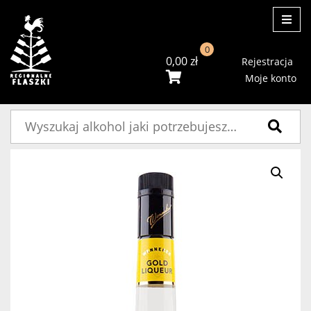
ME
0
0,00
zł
Rejestracja
Moje konto
Szukaj: