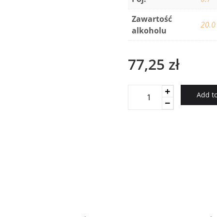
Zawartość
20.0
alkoholu
77,25
zł
Wenneker
Add to
Creme
De
Menthe
Green
quantity