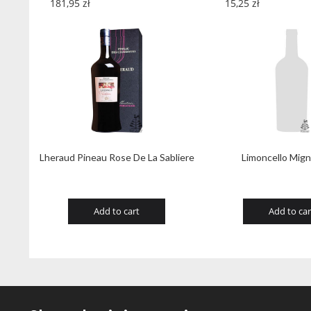
181,95
zł
15,25
zł
Lheraud Pineau Rose De La Sabliere
Limoncello Mign
Add to cart
Add to car