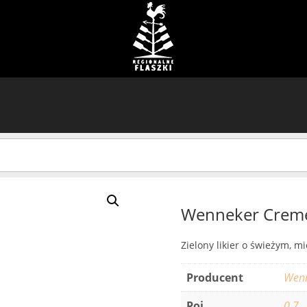
Wenneker Crem
Zielony likier o świeżym, 
Producent
Wen
Poj.
0.7