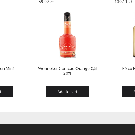
59,97
zł
130,11
zł
on Mini
Wenneker Curacao Orange 0,5l
Pisco 
20%
t
Add to cart