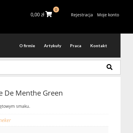
0
0,00
zł
Rejestracja
Moje konto
O firmie
Artykuły
Praca
Kontakt
e De Menthe Green
miętowym smaku.
neker