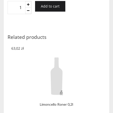
Hot
Add to cart
Irishman
Irish
Coffee
Mini
21%
Related products
quantity
63,02
zł
Limoncello Roner 0,2l