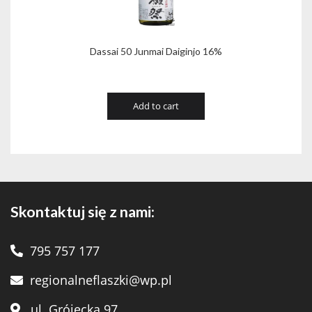
Dassai 50 Junmai Daiginjo 16%
Add to cart
Skontaktuj się z nami:
795 757 177
regionalneflaszki@wp.pl
ul. Grójecka 97