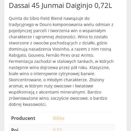
Dassai 45 Junmai Daiginjo 0,72L
Quinta do Síbio Field Blend nawiązuje do
tradycyjnego w Douro komponowania wielu odmian z
pojedynczej parceli i tworzenia win o wspaniałym
charakterze i ogromnej złożoności. Wino to zostało
stworzone z owoców pochodzących z działki, gdzie
dominują nasadzenia Viosinho, a razem z nim rosną
Rabigato, Gouveio, Fernão Pires oraz Arinto.
Fermentacja zachodzi w stalowych tankach, w których
następnie wino dojrzewa przez pół roku. Klasyczne,
białe wino o intensywnie cytrynowej barwie.
Skoncentrowane, o młodym charakterze. Złożony
aromat, w którym nuty owocowe i kwiatowe
współistnieją z akcentami mineralnymi. Bardzo
zrównoważone wino, soczyście owocowe, o bardzo
dobrej kwasowości.
Producent
Nikka
Poj.
0.72