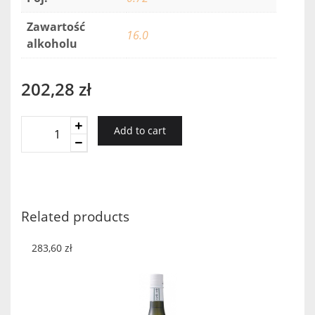
Zawartość
16.0
alkoholu
202,28
zł
Dassai
Add to cart
45
Junmai
Daiginjo
0,72L
quantity
Related products
283,60
zł