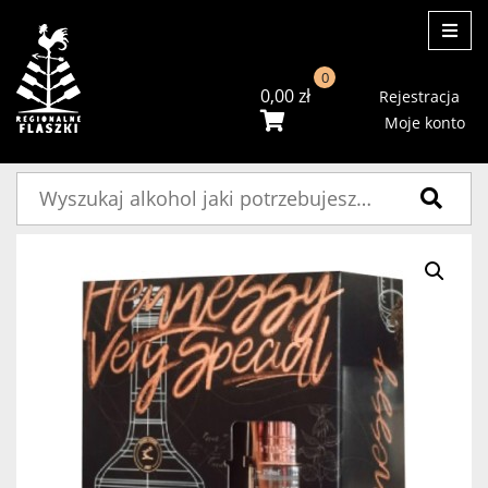
ME
0
0,00
zł
Rejestracja
Moje konto
Szukaj: