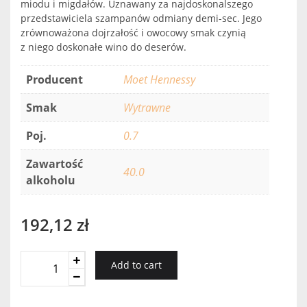
miodu i migdałów. Uznawany za najdoskonalszego
przedstawiciela szampanów odmiany demi-sec. Jego
zrównoważona dojrzałość i owocowy smak czynią
z niego doskonałe wino do deserów.
Producent
Moet Hennessy
Smak
Wytrawne
Poj.
0.7
Zawartość
40.0
alkoholu
192,12
zł
HENNESSY
Add to cart
V.S.
0,7L