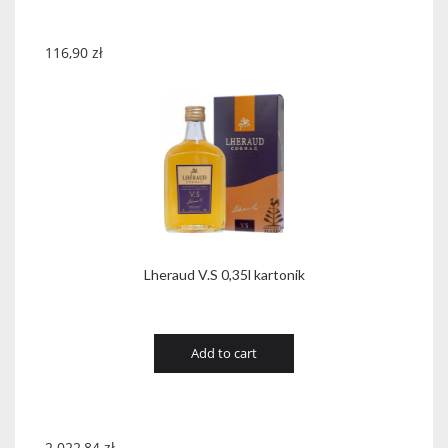
116,90
zł
Lheraud V.S 0,35l kartonik
Add to cart
2.022,84
zł