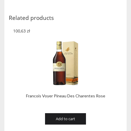
SHAKER
PACK
quantity
Related products
100,63
zł
Francois Voyer Pineau Des Charentes Rose
Add to cart