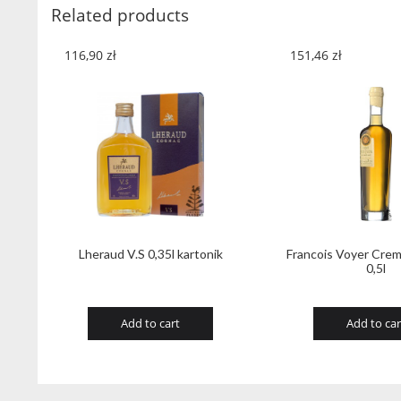
Related products
116,90
zł
151,46
zł
Lheraud V.S 0,35l kartonik
Francois Voyer Cre
0,5l
Add to cart
Add to car