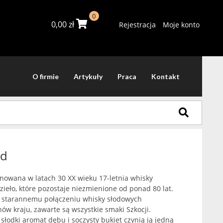
0
0,00
zł
Rejestracja
Moje konto
O firmie
Artykuły
Praca
Kontakt
rd
nowana w latach 30 XX wieku 17-letnia whisky
dzieło, które pozostaje niezmienione od ponad 80 lat.
ki starannemu połączeniu whisky słodowych
ów kraju, zawarte są wszystkie smaki Szkocji.
słodki aromat dębu i soczysty bukiet czynią ją jedną