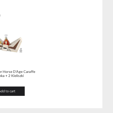
ł
er Horse D’Age Caraffe
ka + 2 Kieliszki
Add to cart