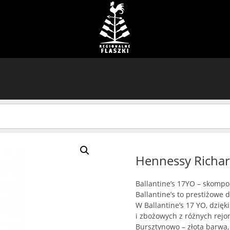
Hennessy Richa
Ballantine’s 17YO – skompo
Ballantine’s to prestiżowe 
W Ballantine’s 17 YO, dzię
i zbożowych z różnych rejon
Bursztynowo – złota barwa, 