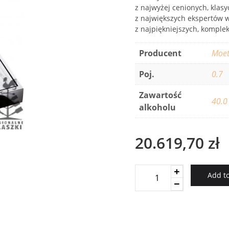
z najwyżej cenionych, klas
z największych ekspertów wh
z najpiękniejszych, kompl
Producent
Moet
Poj.
0.7
Zawartość
40.0
alkoholu
20.619,70
zł
Hennessy
Add to
Richard
quantity