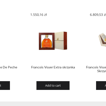
1.550,16
zł
6.809,53
z
me De Peche
Francois Voyer Extra skrzynka
Francois Voy
Skrzyn
t
Add to cart