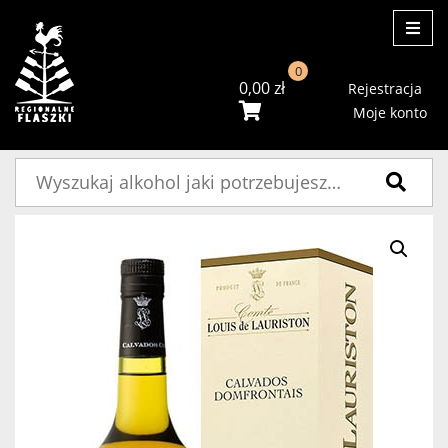
ME
0
0,00
zł
Rejestracja
Moje konto
Szukaj: