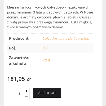
Mieszanka rocznikowych Calvadosów, leżakowanych
przez minimum 3 lata w dębowych beczkach. W Nosie
dominują aromaty owocowe, głównie jabłek i gruszek
z nutą przypraw z przewagą cynamonu. Usta miękkie,
z wyczuwalnym posmakiem dębiny.
Producent
Calvados Louis De Lauriston
Poj.
0.7
Zawartość
42.0
alkoholu
181,95
zł
Calvados
Add to cart
Reserve
Louis