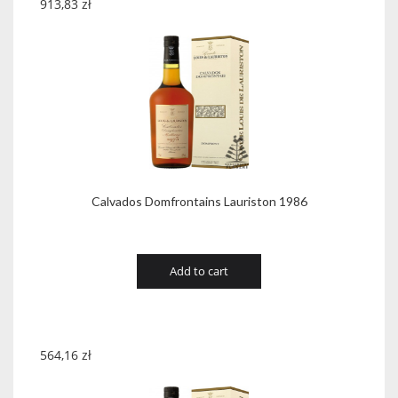
913,83
zł
Calvados Domfrontains Lauriston 1986
Add to cart
564,16
zł