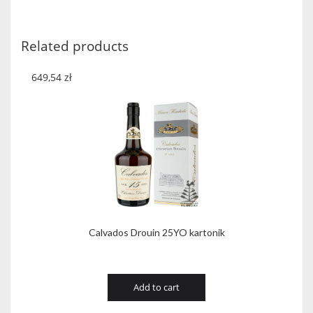
Lauriston
quantity
Related products
649,54
zł
Calvados Drouin 25YO kartonik
Add to cart