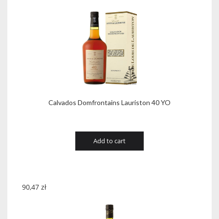
Calvados Domfrontains Lauriston 40 YO
Add to cart
90,47
zł