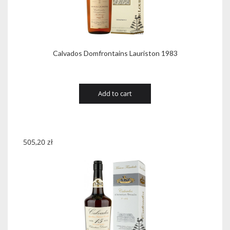
Calvados Domfrontains Lauriston 1983
Add to cart
505,20
zł