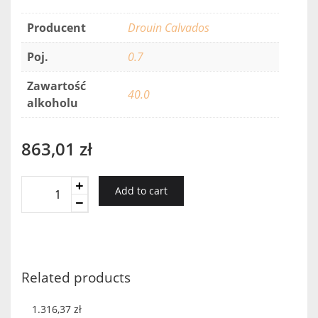
Producent
Drouin Calvados
Poj.
0.7
Zawartość
40.0
alkoholu
863,01
zł
Calvados
Add to cart
Drouin
25YO
Skrzynka
quantity
Related products
1.316,37
zł