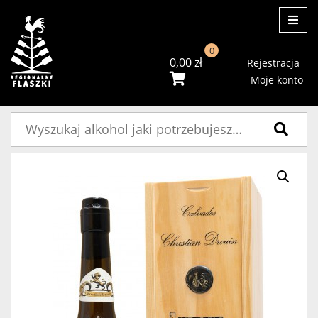
ME
0
0,00
zł
Rejestracja
Moje konto
Szukaj: