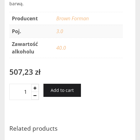
barwą.
Producent
Brown Forman
Poj.
3.0
Zawartość
40.0
alkoholu
507,23
zł
Jack
Add to cart
Daniel's
3l
quantity
Related products