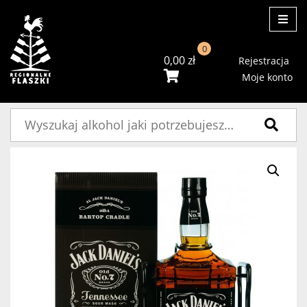
ME
0
0,00
zł
Rejestracja
Moje konto
Szukaj: