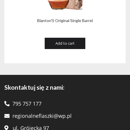
Blanton'S Original Single Barrel
Add to cart
Skontaktuj się z nami:
795 757 177
regionalneflaszki@wp.pl
ul. Grójecka 97