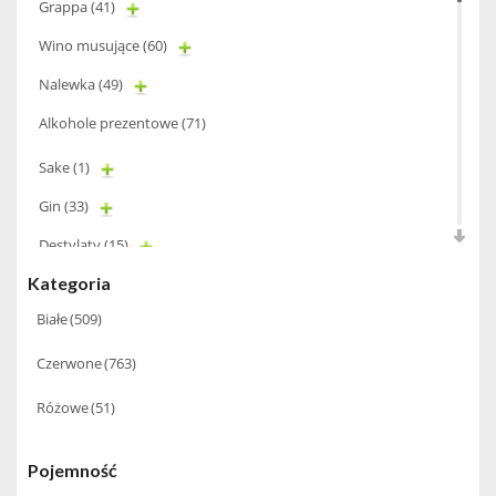
Grappa
(41)
Wino musujące
(60)
Nalewka
(49)
Alkohole prezentowe
(71)
Sake
(1)
Gin
(33)
Destylaty
(15)
Kategoria
Cava
(4)
Białe
(509)
Wino
(1266)
Czerwone
(763)
Oliwa
(1)
Whisky
(462)
Różowe
(51)
Pozostałe
(24)
Pojemność
Whiskey
(71)