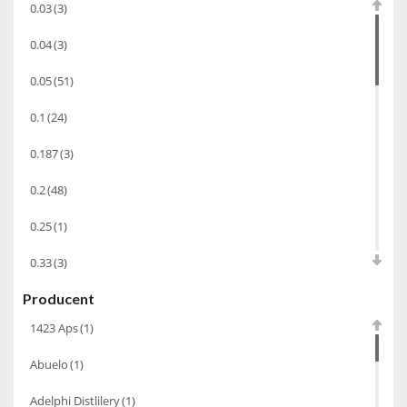
0.03
(3)
Koniak
(3)
0.04
(3)
Wino-musujace
(63)
0.05
(51)
Likier
(183)
0.1
(24)
Opakowania
(41)
Wodka
(2)
0.187
(3)
Wódka
(285)
0.2
(48)
Champagne
(63)
0.25
(1)
Cognac
(94)
0.33
(3)
Winiarki
(37)
Producent
0.35
(53)
Calvados
(40)
1423 Aps
(1)
0.375
(28)
Wino wzmacniane
(53)
Abuelo
(1)
0.5
(213)
Absynt
(8)
Adelphi Distlilery
(1)