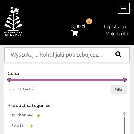
ME
0
0,00
zł
Rejestracja
Moje konto
Szukaj:
Cena
Filtr
Cena:
70 zł
—
650 zł
Product categories
Bourbon
(42)
Piwo
(10)