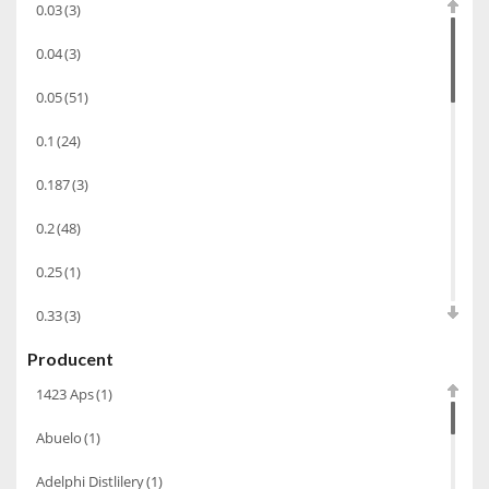
0.03
(3)
Sake
(1)
0.04
(3)
Gin
(33)
0.05
(51)
Destylaty
(15)
Cava
(4)
0.1
(24)
Wino
(1266)
0.187
(3)
Oliwa
(1)
0.2
(48)
Whisky
(462)
0.25
(1)
Pozostałe
(24)
0.33
(3)
Whiskey
(71)
Producent
0.35
(53)
Koniak
(3)
1423 Aps
(1)
0.375
(28)
Wino-musujace
(63)
Abuelo
(1)
0.5
(213)
Likier
(183)
Adelphi Distlilery
(1)