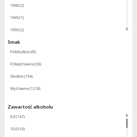
1948
(2)
Babco Europe
(22)
6.0
(4)
1949
(1)
Bacardi Martini
(20)
9.0
(1)
1950
(2)
Baldes
(6)
Smak
1952
(1)
Ballantine's
(1)
Półsłodkie
(45)
1954
(1)
Barbeito Madeira
(14)
Półwytrawne
(33)
1955
(1)
Basque
(3)
Słodkie
(154)
1956
(1)
Bastianich
(10)
Wytrawne
(1218)
1959
(1)
BBC Spirits
(1)
1960
(1)
Benriach
(15)
Zawartość alkoholu
1961
(2)
0.0
(147)
Beres Tokaji
(7)
1962
(2)
10.0
(10)
Bernard Baudry
(5)