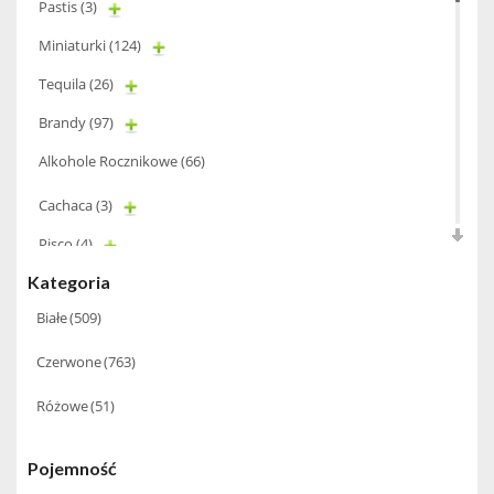
Pastis
(3)
Miniaturki
(124)
Tequila
(26)
Brandy
(97)
Alkohole Rocznikowe
(66)
Cachaca
(3)
Pisco
(4)
Kategoria
Bourbon
(42)
Białe
(509)
Piwo
(10)
Grappa
(41)
Czerwone
(763)
Wino musujące
(60)
Różowe
(51)
Nalewka
(49)
Pojemność
Alkohole prezentowe
(71)