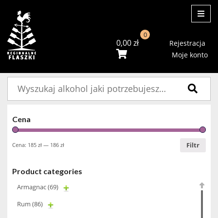
ME
0
0,00
zł
Rejestracja
Moje konto
Szukaj:
Cena
Filtr
Cena:
185 zł
—
186 zł
Product categories
Armagnac
(69)
Rum
(86)