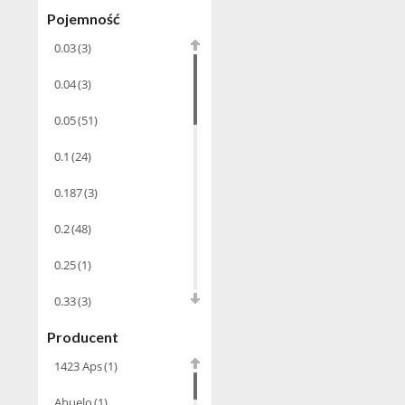
Alkohole
Pojemność
Rocznikowe
(66)
0.03
(3)
Cachaca
(3)
0.04
(3)
Pisco
(4)
0.05
Bourbon
(51)
(42)
Piwo
(10)
0.1
(24)
Grappa
(41)
0.187
(3)
Wino musujące
(60)
0.2
(48)
0.25
(1)
Nalewka
(49)
Alkohole
0.33
(3)
prezentowe
(71)
Producent
0.35
(53)
Sake
(1)
1423 Aps
(1)
0.375
(28)
Gin
(33)
Abuelo
(1)