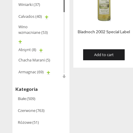
Winiarki
(37)
Calvados
(40)
Wino
Bladnoch 2002 Special Label
wzmacniane
(53)
Absynt
(8)
Add to cart
Chacha Marani
(5)
Armagnac
(69)
Rum
(86)
Kategoria
Pastis
(3)
Białe
(509)
Miniaturki
(124)
Czerwone
(763)
Tequila
(26)
Różowe
(51)
Brandy
(97)