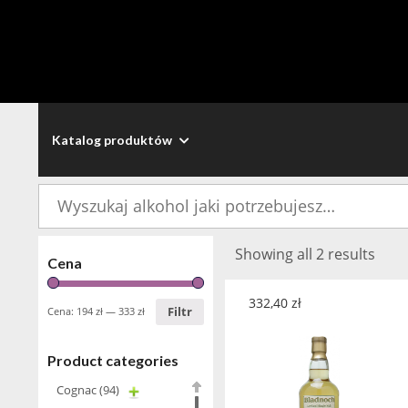
Katalog produktów
Szukaj:
Showing all 2 results
Cena
332,40
zł
Filtr
Cena:
194 zł
—
333 zł
Product categories
Cognac
(94)