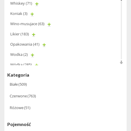
Whiskey
(71)
Koniak
(3)
Wino-musujace
(63)
Likier
(183)
Opakowania
(41)
Wodka
(2)
Wódka
(285)
Kategoria
Champagne
(63)
Białe
(509)
Cognac
(94)
Czerwone
(763)
Winiarki
(37)
Różowe
(51)
Calvados
(40)
Wino wzmacniane
(53)
Pojemność
Absynt
(8)