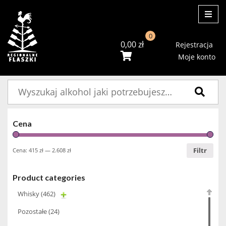
ME
0
0,00
zł
Rejestracja
Moje konto
Szukaj:
Cena
Filtr
Cena:
415 zł
—
2.608 zł
Product categories
Whisky
(462)
Pozostałe
(24)