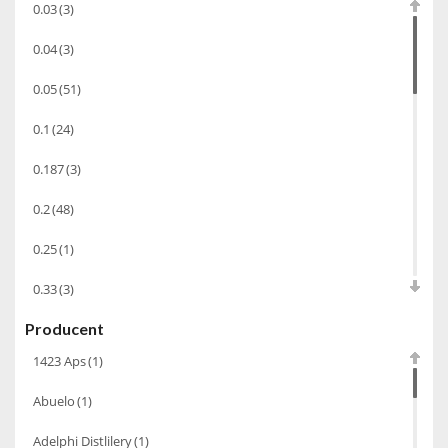
0.03
(3)
Chacha Marani
(5)
0.04
(3)
Armagnac
(69)
0.05
(51)
Rum
(86)
0.1
(24)
Pastis
(3)
0.187
(3)
Miniaturki
(124)
Tequila
(26)
0.2
(48)
Brandy
(97)
0.25
(1)
Alkohole Rocznikowe
(66)
0.33
(3)
Cachaca
(3)
Producent
0.35
(53)
Pisco
(4)
1423 Aps
(1)
0.375
(28)
Bourbon
(42)
Abuelo
(1)
0.5
(213)
Piwo
(10)
Adelphi Distlilery
(1)