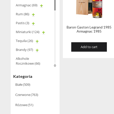
Armagnac
(69)
Rum
(86)
Pastis
(3)
Baron Gaston Legrand 1985
Armagnac 1985
Miniaturki
(124)
Tequila
(26)
Add to cart
Brandy
(97)
Alkohole
Rocznikowe
(66)
Cachaca
(3)
Kategoria
Pisco
(4)
Białe
(509)
Bourbon
(42)
Czerwone
(763)
Piwo
(10)
Różowe
(51)
Grappa
(41)