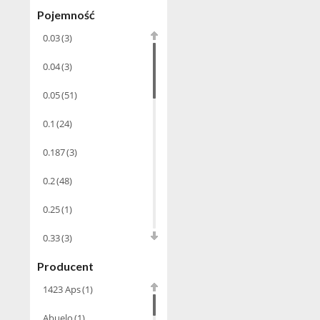
Wino musujące
(60)
Pojemność
0.03
(3)
Nalewka
(49)
0.04
(3)
Alkohole
prezentowe
(71)
0.05
(51)
Sake
(1)
0.1
(24)
Gin
(33)
0.187
(3)
Destylaty
(15)
0.2
(48)
Cava
(4)
0.25
(1)
Wino
(1266)
0.33
(3)
Oliwa
(1)
Producent
0.35
(53)
Whisky
(462)
1423 Aps
(1)
0.375
(28)
Pozostałe
(24)
Abuelo
(1)