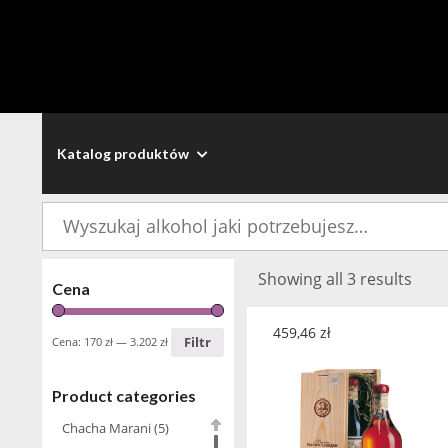
Katalog produktów
Szukaj:
Showing all 3 results
Cena
459,46
zł
Filtr
Cena:
170 zł
—
3.202 zł
Product categories
Chacha Marani
(5)