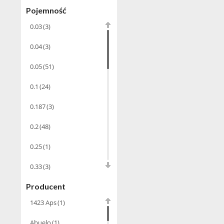
Pojemność
Winiarki
(37)
0.03
(3)
Calvados
(40)
0.04
(3)
Wino
wzmacniane
(53)
0.05
(51)
Absynt
(8)
0.1
(24)
Chacha Marani
(5)
0.187
(3)
Armagnac
(69)
0.2
(48)
Rum
(86)
0.25
(1)
Pastis
(3)
0.33
(3)
Miniaturki
(124)
Producent
0.35
(53)
Tequila
(26)
1423 Aps
(1)
0.375
(28)
Brandy
(97)
Abuelo
(1)