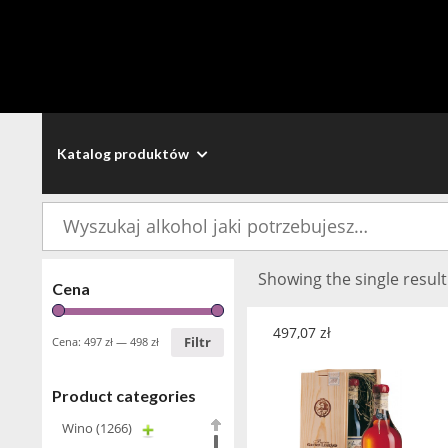
Katalog produktów
Szukaj:
Showing the single result
Cena
497,07
zł
Filtr
Cena:
497 zł
—
498 zł
Product categories
Wino
(1266)