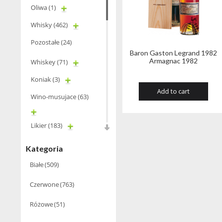
Oliwa
(1)
Whisky
(462)
Pozostałe
(24)
Baron Gaston Legrand 1982
Armagnac 1982
Whiskey
(71)
Koniak
(3)
Add to cart
Wino-musujace
(63)
Likier
(183)
Opakowania
(41)
Kategoria
Wodka
(2)
Białe
(509)
Wódka
(285)
Czerwone
(763)
Champagne
(63)
Różowe
(51)
Cognac
(94)