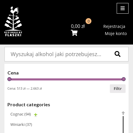
ME
0
0,00
zł
Rejestracja
Moje konto
Szukaj:
Cena
Filtr
Cena:
513 zł
—
2.663 zł
Product categories
Cognac
(94)
Winiarki
(37)