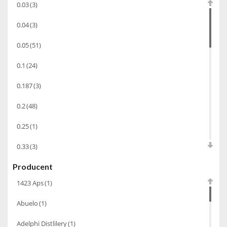
0.03
(3)
Bourbon
(42)
0.04
(3)
Piwo
(10)
0.05
(51)
Grappa
(41)
0.1
(24)
Wino musujące
(60)
Nalewka
(49)
0.187
(3)
Alkohole prezentowe
(71)
0.2
(48)
Sake
(1)
0.25
(1)
Gin
(33)
0.33
(3)
Destylaty
(15)
Producent
0.35
(53)
Cava
(4)
1423 Aps
(1)
0.375
(28)
Wino
(1266)
Abuelo
(1)
0.5
(213)
Oliwa
(1)
Adelphi Distlilery
(1)