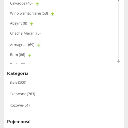
Calvados
(40)
Wino wzmacniane
(53)
Absynt
(8)
Chacha Marani
(5)
Armagnac
(69)
Rum
(86)
Pastis
(3)
Kategoria
Miniaturki
(124)
Białe
(509)
Tequila
(26)
Czerwone
(763)
Brandy
(97)
Alkohole Rocznikowe
(66)
Różowe
(51)
Cachaca
(3)
Pojemność
Pisco
(4)