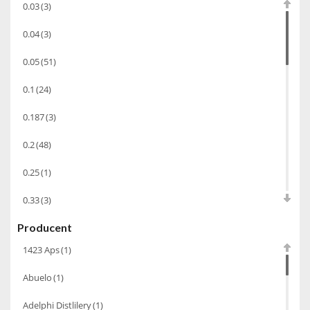
0.03
(3)
Chacha Marani
(5)
0.04
(3)
Armagnac
(69)
0.05
(51)
Rum
(86)
0.1
(24)
Pastis
(3)
0.187
(3)
Miniaturki
(124)
Tequila
(26)
0.2
(48)
Brandy
(97)
0.25
(1)
Alkohole Rocznikowe
(66)
0.33
(3)
Cachaca
(3)
Producent
0.35
(53)
Pisco
(4)
1423 Aps
(1)
0.375
(28)
Bourbon
(42)
Abuelo
(1)
0.5
(213)
Piwo
(10)
Adelphi Distlilery
(1)