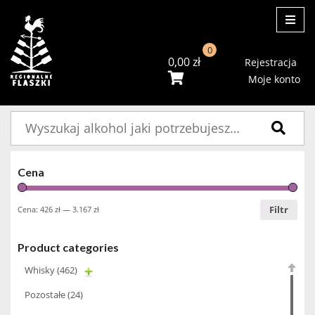
ME
0
0,00
zł
Rejestracja
Moje konto
Szukaj:
Cena
Filtr
Cena:
426 zł
—
3.167 zł
Product categories
Whisky
(462)
Pozostałe
(24)