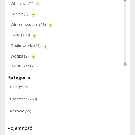
Whiskey
(71)
Koniak
(3)
Wino-musujace
(63)
Likier
(183)
Opakowania
(41)
Wodka
(2)
Wódka
(285)
Kategoria
Champagne
(63)
Białe
(509)
Cognac
(94)
Czerwone
(763)
Winiarki
(37)
Różowe
(51)
Calvados
(40)
Wino wzmacniane
(53)
Pojemność
Absynt
(8)