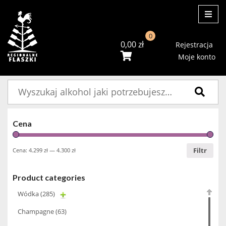
ME
0
0,00
zł
Rejestracja
Moje konto
Szukaj:
Cena
Filtr
Cena:
4.299 zł
—
4.300 zł
Product categories
Wódka
(285)
Champagne
(63)