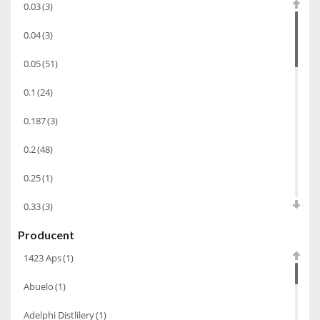
0.03
(3)
Cachaca
(3)
0.04
(3)
Pisco
(4)
0.05
(51)
Bourbon
(42)
0.1
(24)
Piwo
(10)
0.187
(3)
Grappa
(41)
Wino musujące
(60)
0.2
(48)
Nalewka
(49)
0.25
(1)
Alkohole prezentowe
(71)
0.33
(3)
Sake
(1)
Producent
0.35
(53)
Gin
(33)
1423 Aps
(1)
0.375
(28)
Destylaty
(15)
Abuelo
(1)
0.5
(213)
Cava
(4)
Adelphi Distlilery
(1)