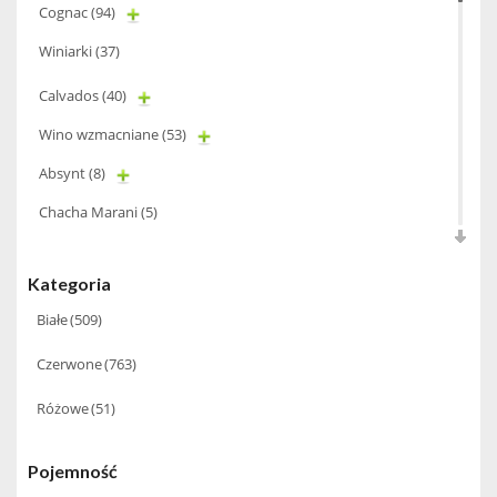
Cognac
(94)
Winiarki
(37)
Calvados
(40)
Wino wzmacniane
(53)
Absynt
(8)
Chacha Marani
(5)
Armagnac
(69)
Kategoria
Rum
(86)
Białe
(509)
Pastis
(3)
Czerwone
(763)
Miniaturki
(124)
Różowe
(51)
Tequila
(26)
Brandy
(97)
Pojemność
Alkohole Rocznikowe
(66)