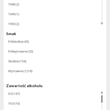
1948
(2)
Babco Europe
(22)
6.0
(4)
1949
(1)
Bacardi Martini
(20)
9.0
(1)
1950
(2)
Baldes
(6)
Smak
1952
(1)
Ballantine's
(1)
Półsłodkie
(45)
1954
(1)
Barbeito Madeira
(14)
Półwytrawne
(33)
1955
(1)
Basque
(3)
Słodkie
(154)
1956
(1)
Bastianich
(10)
Wytrawne
(1218)
1959
(1)
BBC Spirits
(1)
1960
(1)
Benriach
(15)
Zawartość alkoholu
1961
(2)
0.0
(147)
Beres Tokaji
(7)
1962
(2)
10.0
(10)
Bernard Baudry
(5)