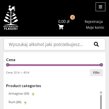
ME
0
0,00
zł
Rejestracja
Moje konto
Szukaj:
Cena
Filtr
Cena:
32 zł
—
43 zł
Product categories
Armagnac
(69)
Rum
(86)