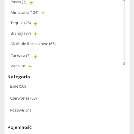
Pastis
(3)
Miniaturki
(124)
Tequila
(26)
Brandy
(97)
Alkohole Rocznikowe
(66)
Cachaca
(3)
Pisco
(4)
Kategoria
Bourbon
(42)
Białe
(509)
Piwo
(10)
Grappa
(41)
Czerwone
(763)
Wino musujące
(60)
Różowe
(51)
Nalewka
(49)
Pojemność
Alkohole prezentowe
(71)