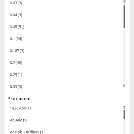
0.03
(3)
Sake
(1)
0.04
(3)
Gin
(33)
0.05
(51)
Destylaty
(15)
Cava
(4)
0.1
(24)
Wino
(1266)
0.187
(3)
Oliwa
(1)
0.2
(48)
Whisky
(462)
0.25
(1)
Pozostałe
(24)
0.33
(3)
Whiskey
(71)
Producent
0.35
(53)
Koniak
(3)
1423 Aps
(1)
0.375
(28)
Wino-musujace
(63)
Abuelo
(1)
0.5
(213)
Likier
(183)
Adelphi Distlilery
(1)