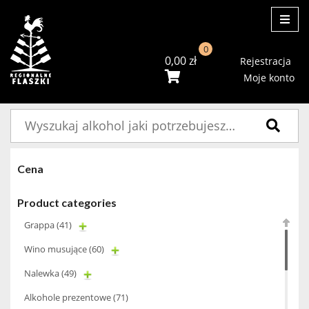
ME
0
0,00
zł
Rejestracja
Moje konto
Szukaj:
Cena
Product categories
Grappa
(41)
Wino musujące
(60)
Nalewka
(49)
Alkohole prezentowe
(71)