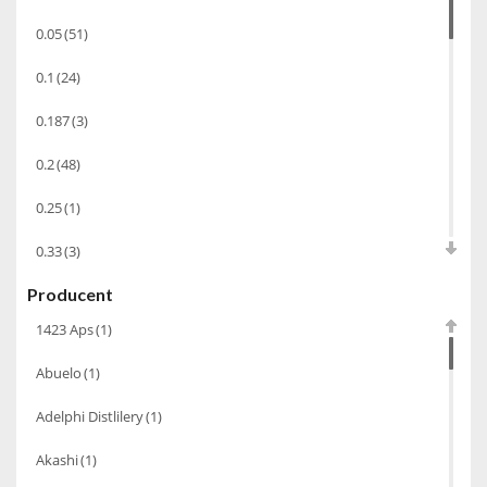
Opakowania
(41)
0.05
(51)
Wodka
(2)
0.1
(24)
Wódka
(285)
Champagne
(63)
0.187
(3)
Cognac
(94)
0.2
(48)
Winiarki
(37)
0.25
(1)
Calvados
(40)
0.33
(3)
Wino wzmacniane
(53)
Producent
0.35
(53)
Absynt
(8)
1423 Aps
(1)
0.375
(28)
Chacha Marani
(5)
Abuelo
(1)
0.5
(213)
Armagnac
(69)
Adelphi Distlilery
(1)
0.6
(1)
Rum
(86)
Akashi
(1)
0.7
(1148)
Pastis
(3)