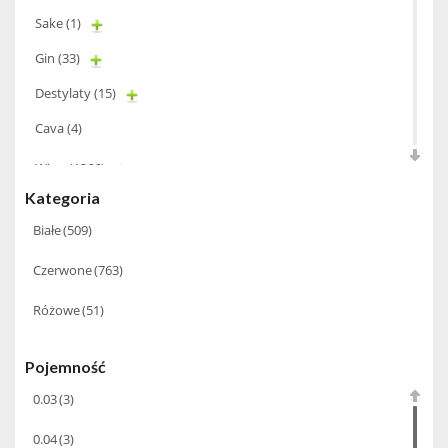
Sake
(1)
Gin
(33)
Destylaty
(15)
Cava
(4)
Wino
(1266)
Kategoria
Oliwa
(1)
Białe
(509)
Whisky
(462)
Czerwone
(763)
Pozostałe
(24)
Różowe
(51)
Whiskey
(71)
Koniak
(3)
Pojemność
Wino-musujace
(63)
0.03
(3)
Likier
(183)
0.04
(3)