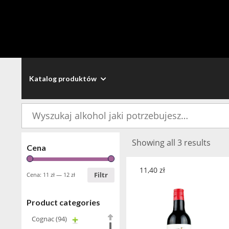
Katalog produktów
Szukaj:
Showing all 3 results
Cena
11,40
zł
Filtr
Cena:
11 zł
—
12 zł
Product categories
Cognac
(94)