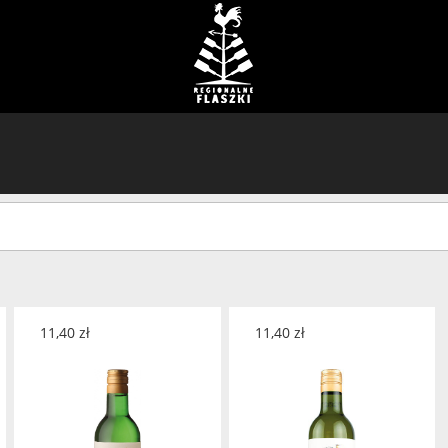
11,40
zł
11,40
zł