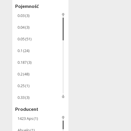
Brandy
(97)
Pojemność
Alkohole
0.03
(3)
Rocznikowe
(66)
0.04
(3)
Cachaca
(3)
0.05
Bourbon
(51)
(42)
Piwo
(10)
0.1
(24)
Grappa
(41)
0.187
(3)
Wino musujące
(60)
0.2
(48)
0.25
(1)
Nalewka
(49)
Sake
(1)
0.33
(3)
Alkohole
Producent
0.35
(53)
prezentowe
(71)
1423 Aps
(1)
0.375
(28)
Gin
(33)
Abuelo
(1)