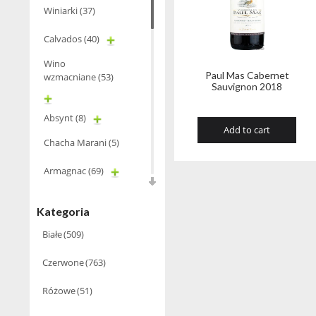
Winiarki
(37)
Calvados
(40)
Wino
Paul Mas Cabernet
wzmacniane
(53)
Sauvignon 2018
Absynt
(8)
Add to cart
Chacha Marani
(5)
Armagnac
(69)
Rum
(86)
Kategoria
Pastis
(3)
Białe
(509)
Miniaturki
(124)
Czerwone
(763)
Pisco
(4)
Różowe
(51)
Tequila
(26)