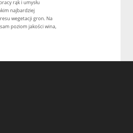
pracy rąk i umysłu
akim najbardziej
kresu wegetacji gron. Na
sam poziom jakości wina,