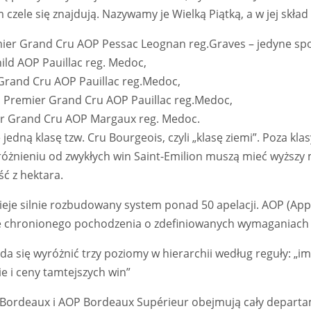
m czele się znajdują. Nazywamy je Wielką Piątką, a w jej skła
ier Grand Cru AOP Pessac Leognan reg.Graves – jedyne sp
ld AOP Pauillac reg. Medoc,
Grand Cru AOP Pauillac reg.Medoc,
d Premier Grand Cru AOP Pauillac reg.Medoc,
r Grand Cru AOP Margaux reg. Medoc.
dną klasę tzw. Cru Bourgeois, czyli „klasę ziemi”. Poza klasy
różnieniu od zwykłych win Saint-Emilion muszą mieć wyższy
ść z hektara.
ieje silnie rozbudowany system ponad 50 apelacji. AOP (Appe
ie chronionego pochodzenia o zdefiniowanych wymaganiach 
 się wyróżnić trzy poziomy w hierarchii według reguły: „im 
e i ceny tamtejszych win”
 Bordeaux i AOP Bordeaux Supérieur obejmują cały depart