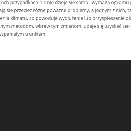
stkich przypadkach nic nie dzieje się samo i wymaga ogromu 
ają się przecież różne poważne problemy, a jednym z nich, t
lenia klimatu, co powoduje wydłużenie lub przyspieszenie o
esnym metodom, wbrew tym zmianom, udaje się uzyskać ten 
wspaniałym trunkiem.