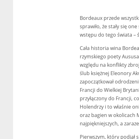
Bordeaux przede wszystki
sprawiło, że stały się o
wstępu do tego świata – 
Cała historia wina Bordea
rzymskiego poety Aususa J
względu na konflikty zbro
ślub księżnej Eleonory Ak
zapoczątkował odrodzenie
Francji do Wielkiej Bryta
przyłączony do Francji, 
Holendrzy i to właśnie o
oraz bagien w okolicach 
najpiękniejszych, a zaraz
Pierwszym, który podjął s