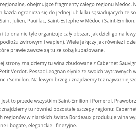
bregionalne, obejmujące fragmenty całego regionu Medoc. N
h każda ogranicza się do jednej lub kilku sąsiadujących ze s
Saint Julien, Pauillac, Saint-Estephe w Médoc i Saint-Emilion.
i to ona nie tyle organizuje cały obszar, jak dzieli go na le
podłożu żwirowym i wapień). Wiele je łączy jak również i dzie
tóre prawie zawsze są tu ze sobą kupażowane.
ej strony znajdziemy tu wina zbudowane z Cabernet Sauvig
Petit Verdot. Pessac Leognan słynie ze swoich wytrawnych w
c i Semillon. Na lewym brzegu znajdziemy też najważniejsze
 jest to przede wszystkim Saint-Emilion i Pomerol. Prawob
z znajdziemy tu również pozostałe szczepy regionu: Caberne
h regionów winiarskich świata Bordeaux produkuje wina wyso
e i bogate, eleganckie i finezyjne.