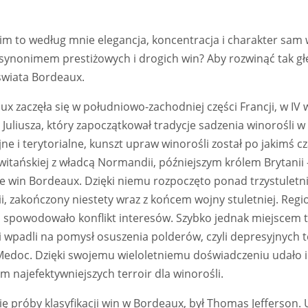
m to według mnie elegancja, koncentracja i charakter sam 
ne synonimem prestiżowych i drogich win? Aby rozwinąć tak g
świata Bordeaux.
ux zaczęła się w południowo-zachodniej części Francji, w IV
uliusza, który zapoczątkował tradycje sadzenia winorośli w 
jne i terytorialne, kunszt upraw winorośli został po jakimś 
witańskiej z władcą Normandii, późniejszym królem Brytanii 
 win Bordeaux. Dzięki niemu rozpoczęto ponad trzystuletni
nii, zakończony niestety wraz z końcem wojny stuletniej. Reg
co spowodowało konflikt interesów. Szybko jednak miejscem 
ni wpadli na pomysł osuszenia polderów, czyli depresyjnyc
Medoc. Dzięki swojemu wieloletniemu doświadczeniu udało i
em najefektywniejszych terroir dla winorośli.
ię próby klasyfikacji win w Bordeaux, był Thomas Jefferson. 