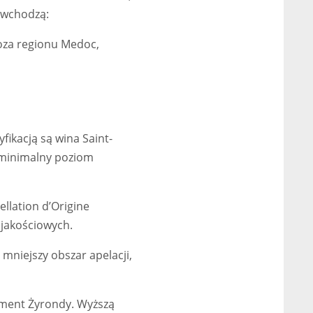
d wchodzą:
oza regionu Medoc,
fikacją są wina Saint-
 minimalny poziom
llation d’Origine
jakościowych.
mniejszy obszar apelacji,
ament Żyrondy. Wyższą