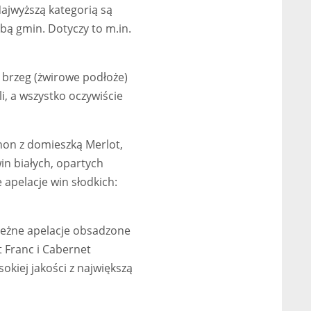
ajwyższą kategorią są
obą gmin. Dotyczy to m.in.
wy brzeg (żwirowe podłoże)
li, a wszystko oczywiście
non z domieszką Merlot,
in białych, opartych
 apelacje win słodkich:
rzeżne apelacje obsadzone
t Franc i Cabernet
kiej jakości z największą