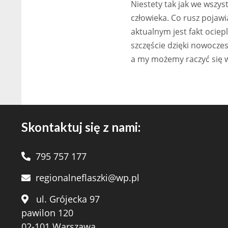
Niestety tak jak we wszy
człowieka. Co rusz pojawi
aktualnym jest fakt ociep
szczęście dzięki nowocz
a my możemy raczyć się 
Skontaktuj się z nami:
795 757 177
regionalneflaszki@wp.pl
ul. Grójecka 97
pawilon 120
02-101 Warszawa