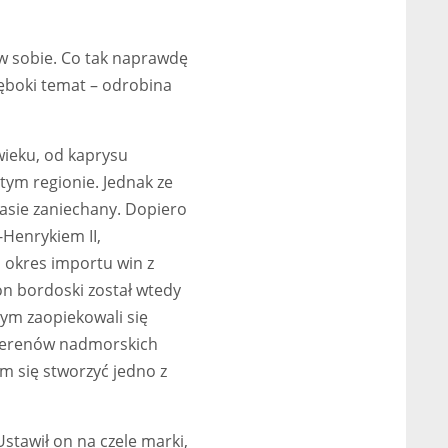
w sobie. Co tak naprawdę
łęboki temat – odrobina
 wieku, od kaprysu
tym regionie. Jednak ze
czasie zaniechany. Dopiero
-Henrykiem II,
 okres importu win z
ion bordoski został wtedy
tym zaopiekowali się
h terenów nadmorskich
m się stworzyć jedno z
Ustawił on na czele marki,