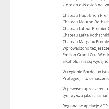
które do dziś dzień na ty
Chateau Haut-Brion Prem
Chateau Mouton-Rothschi
Chateau Latour Premier 
Chateau Lafite Rothschil
Chateau Margaux Premie
Wprowadzono też jeszcze je
Emilion Grand Cru. W od
alkoholu i niższą wydajno
W regionie Bordeaux istn
Protegée) – to oznaczen
W pewnym uproszczeniu da
tym wyższa jakość, uznani
Regionalne apelacje AOP