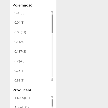
Pojemność
Absynt
(8)
0.03
(3)
Chacha Marani
(5)
0.04
(3)
Armagnac
(69)
0.05
(51)
Rum
(86)
Pastis
(3)
0.1
(24)
Miniaturki
(124)
0.187
(3)
Tequila
(26)
0.2
(48)
Brandy
(97)
0.25
(1)
Alkohole
Rocznikowe
(66)
0.33
(3)
Cachaca
(3)
Producent
0.35
(53)
1423 Aps
(1)
Pisco
(4)
0.375
(28)
Bourbon
(42)
Abuelo
(1)