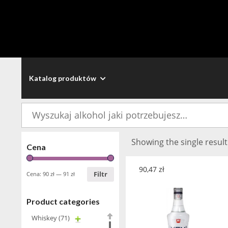
Katalog produktów
Szukaj:
Showing the single result
Cena
90,47
zł
Filtr
Cena:
90 zł
—
91 zł
Product categories
Whiskey
(71)