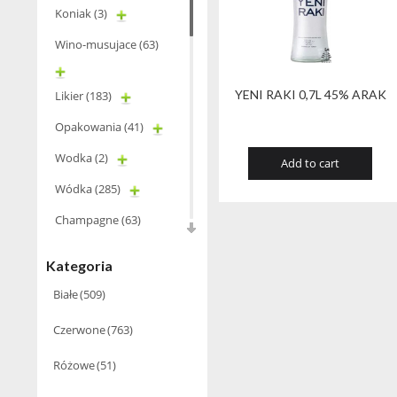
Koniak
(3)
Wino-musujace
(63)
YENI RAKI 0,7L 45% ARAK
Likier
(183)
Opakowania
(41)
Wodka
(2)
Add to cart
Wódka
(285)
Champagne
(63)
Cognac
(94)
Kategoria
Winiarki
(37)
Białe
(509)
Calvados
(40)
Czerwone
(763)
Wino
Różowe
(51)
wzmacniane
(53)