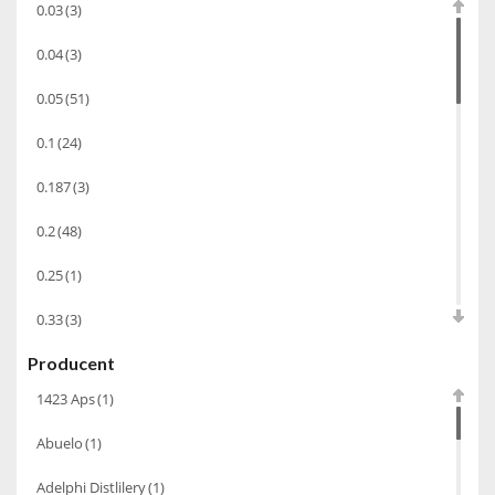
0.03
(3)
Wino
(1266)
0.04
(3)
Oliwa
(1)
0.05
(51)
Whisky
(462)
0.1
(24)
Pozostałe
(24)
0.187
(3)
Whiskey
(71)
Koniak
(3)
0.2
(48)
Wino-musujace
(63)
0.25
(1)
Likier
(183)
0.33
(3)
Opakowania
(41)
Producent
0.35
(53)
Wodka
(2)
1423 Aps
(1)
0.375
(28)
Wódka
(285)
Abuelo
(1)
0.5
(213)
Champagne
(63)
Adelphi Distlilery
(1)