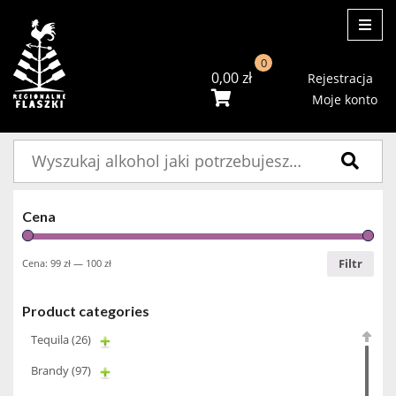
ME
0
0,00
zł
Rejestracja
Moje konto
Szukaj:
Cena
Filtr
Cena:
99 zł
—
100 zł
Product categories
Tequila
(26)
Brandy
(97)