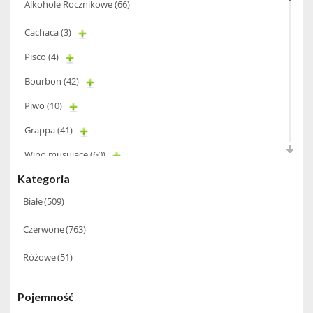
Alkohole Rocznikowe
(66)
Cachaca
(3)
Pisco
(4)
Bourbon
(42)
Piwo
(10)
Grappa
(41)
Wino musujące
(60)
Kategoria
Nalewka
(49)
Białe
(509)
Alkohole prezentowe
(71)
Czerwone
(763)
Sake
(1)
Gin
(33)
Różowe
(51)
Destylaty
(15)
Pojemność
Cava
(4)