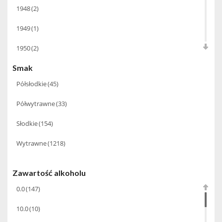
1948
(2)
Babco Europe
(22)
6.0
(4)
1949
(1)
Bacardi Martini
(20)
9.0
(1)
1950
(2)
Baldes
(6)
Smak
1952
(1)
Ballantine's
(1)
Półsłodkie
(45)
1954
(1)
Barbeito Madeira
(14)
Półwytrawne
(33)
1955
(1)
Basque
(3)
Słodkie
(154)
1956
(1)
Bastianich
(10)
Wytrawne
(1218)
1959
(1)
BBC Spirits
(1)
1960
(1)
Benriach
(15)
Zawartość alkoholu
1961
(2)
0.0
(147)
Beres Tokaji
(7)
1962
(2)
10.0
(10)
Bernard Baudry
(5)