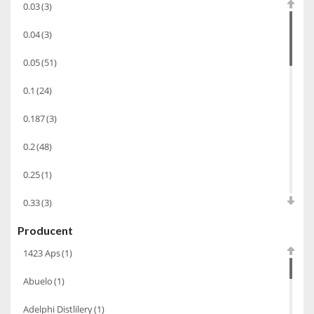
0.03
(3)
Bourbon
(42)
0.04
(3)
Piwo
(10)
0.05
(51)
Grappa
(41)
0.1
(24)
Wino musujące
(60)
Nalewka
(49)
0.187
(3)
Alkohole prezentowe
(71)
0.2
(48)
Sake
(1)
0.25
(1)
Gin
(33)
0.33
(3)
Destylaty
(15)
Producent
0.35
(53)
Cava
(4)
1423 Aps
(1)
0.375
(28)
Wino
(1266)
Abuelo
(1)
0.5
(213)
Oliwa
(1)
Adelphi Distlilery
(1)