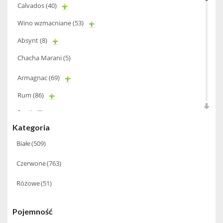
Calvados
(40)
Wino wzmacniane
(53)
Absynt
(8)
Chacha Marani
(5)
Armagnac
(69)
Rum
(86)
Pastis
(3)
Kategoria
Miniaturki
(124)
Białe
(509)
Tequila
(26)
Czerwone
(763)
Brandy
(97)
Alkohole Rocznikowe
(66)
Różowe
(51)
Cachaca
(3)
Pojemność
Pisco
(4)