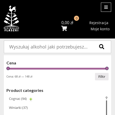
ME
0
0,00
zł
Rejestracja
Moje konto
Szukaj:
Cena
Filtr
Cena:
68 zł
—
148 zł
Product categories
Cognac
(94)
Winiarki
(37)