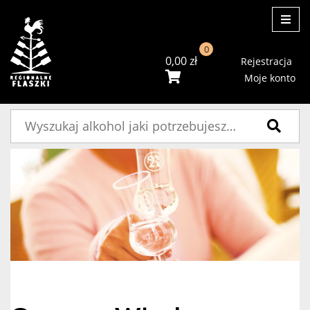
ME
0
0,00
zł
Rejestracja
Moje konto
Szukaj: