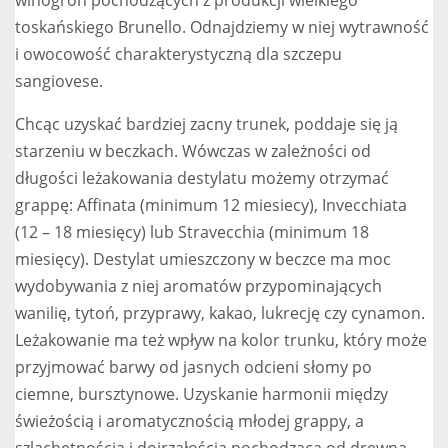
winogron pochodzących z produkcji wielkiego
toskańskiego Brunello. Odnajdziemy w niej wytrawność
i owocowość charakterystyczną dla szczepu
sangiovese.
Chcąc uzyskać bardziej zacny trunek, poddaje się ją
starzeniu w beczkach. Wówczas w zależności od
długości leżakowania destylatu możemy otrzymać
grappę: Affinata (minimum 12 miesiecy), Invecchiata
(12 – 18 miesięcy) lub Stravecchia (minimum 18
miesięcy). Destylat umieszczony w beczce ma moc
wydobywania z niej aromatów przypominających
wanilię, tytoń, przyprawy, kakao, lukrecję czy cynamon.
Leżakowanie ma też wpływ na kolor trunku, który może
przyjmować barwy od jasnych odcieni słomy po
ciemne, bursztynowe. Uzyskanie harmonii między
świeżością i aromatycznością młodej grappy, a