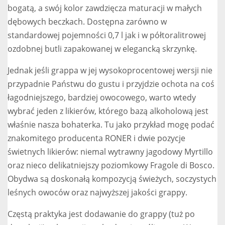
bogatą, a swój kolor zawdzięcza maturacji w małych
dębowych beczkach. Dostępna zarówno w
standardowej pojemności 0,7 l jak i w półtoralitrowej
ozdobnej butli zapakowanej w elegancką skrzynkę.
Jednak jeśli grappa w jej wysokoprocentowej wersji nie
przypadnie Państwu do gustu i przyjdzie ochota na coś
łagodniejszego, bardziej owocowego, warto wtedy
wybrać jeden z likierów, którego bazą alkoholową jest
właśnie nasza bohaterka. Tu jako przykład mogę podać
znakomitego producenta RONER i dwie pozycje
świetnych likierów: niemal wytrawny jagodowy Myrtillo
oraz nieco delikatniejszy poziomkowy Fragole di Bosco.
Obydwa są doskonałą kompozycją świeżych, soczystych
leśnych owoców oraz najwyższej jakości grappy.
Częstą praktyka jest dodawanie do grappy (tuż po