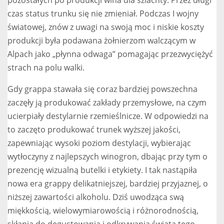
pozostałych po produkcji wina dla szlachty. Przez długi
czas status trunku się nie zmieniał. Podczas I wojny
światowej, znów z uwagi na swoją moc i niskie koszty
produkcji była podawana żołnierzom walczącym w
Alpach jako „płynna odwaga” pomagając przezwyciężyć
strach na polu walki.
Gdy grappa stawała się coraz bardziej powszechna
zaczęły ją produkować zakłady przemysłowe, na czym
ucierpiały destylarnie rzemieślnicze. W odpowiedzi na
to zaczęto produkować trunek wyższej jakości,
zapewniając wysoki poziom destylacji, wybierając
wytłoczyny z najlepszych winogron, dbając przy tym o
prezencję wizualną butelki i etykiety. I tak nastąpiła
nowa era grappy delikatniejszej, bardziej przyjaznej, o
niższej zawartości alkoholu. Dziś uwodząca swą
miękkością, wielowymiarowością i różnorodnością,