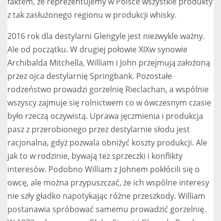
faktem, że reprezentujemy w Polsce wszystkie produkty
z tak zasłużonego regionu w produkcji whisky.
2016 rok dla destylarni Glengyle jest niezwykle ważny.
Ale od początku. W drugiej połowie XIXw synowie
Archibalda Mitchella, William i John przejmują założoną
przez ojca destylarnię Springbank. Pozostałe
rodzeństwo prowadzi gorzelnię Rieclachan, a wspólnie
wszyscy zajmuje się rolnictwem co w ówczesnym czasie
było rzeczą oczywistą. Uprawa jęczmienia i produkcja
pasz z przerobionego przez destylarnie słodu jest
racjonalna, gdyż pozwala obniżyć koszty produkcji. Ale
jak to w rodzinie, bywają tez sprzeczki i konflikty
interesów. Podobno William z Johnem pokłócili się o
owcę, ale można przypuszczać, że ich wspólne interesy
nie szły gładko napotykając różne przeszkody. William
postanawia spróbować samemu prowadzić gorzelnię.