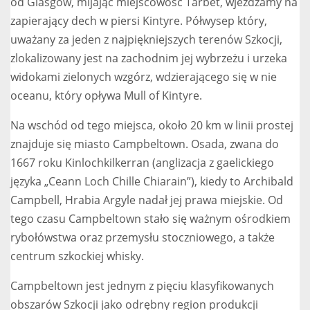
od Glasgow, mijając miejscowość Tarbet, wjeżdżamy na
zapierający dech w piersi Kintyre. Półwysep który,
uważany za jeden z najpiękniejszych terenów Szkocji,
zlokalizowany jest na zachodnim jej wybrzeżu i urzeka
widokami zielonych wzgórz, wdzierającego się w nie
oceanu, który opływa Mull of Kintyre.
Na wschód od tego miejsca, około 20 km w linii prostej
znajduje się miasto Campbeltown. Osada, zwana do
1667 roku Kinlochkilkerran (anglizacja z gaelickiego
języka „Ceann Loch Chille Chiarain”), kiedy to Archibald
Campbell, Hrabia Argyle nadał jej prawa miejskie. Od
tego czasu Campbeltown stało się ważnym ośrodkiem
rybołówstwa oraz przemysłu stoczniowego, a także
centrum szkockiej whisky.
Campbeltown jest jednym z pięciu klasyfikowanych
obszarów Szkocji jako odrębny region produkcji