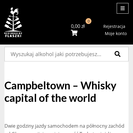
ME
0
0,00
zł
Rejestracja
Moje konto
Szukaj:
Campbeltown – Whisky
capital of the world
Dwie godziny jazdy samochodem na północny zachód