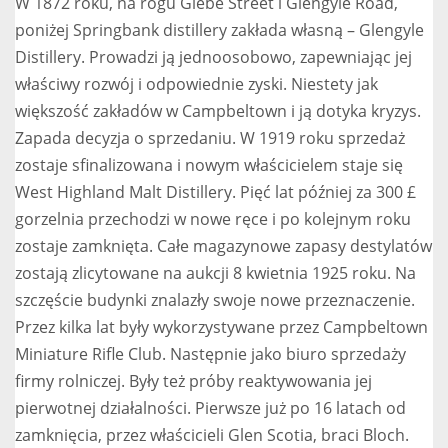
W 1872 roku, na rogu Glebe Street i Glengyle Road,
poniżej Springbank distillery zakłada własną – Glengyle
Distillery. Prowadzi ją jednoosobowo, zapewniając jej
właściwy rozwój i odpowiednie zyski. Niestety jak
większość zakładów w Campbeltown i ją dotyka kryzys.
Zapada decyzja o sprzedaniu. W 1919 roku sprzedaż
zostaje sfinalizowana i nowym właścicielem staje się
West Highland Malt Distillery. Pięć lat później za 300 £
gorzelnia przechodzi w nowe ręce i po kolejnym roku
zostaje zamknięta. Całe magazynowe zapasy destylatów
zostają zlicytowane na aukcji 8 kwietnia 1925 roku. Na
szczęście budynki znalazły swoje nowe przeznaczenie.
Przez kilka lat były wykorzystywane przez Campbeltown
Miniature Rifle Club. Następnie jako biuro sprzedaży
firmy rolniczej. Były też próby reaktywowania jej
pierwotnej działalności. Pierwsze już po 16 latach od
zamknięcia, przez właścicieli Glen Scotia, braci Bloch.